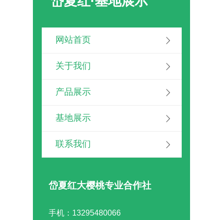
岱夏红·基地展示
网站首页

关于我们

产品展示

基地展示

联系我们

岱夏红大樱桃专业合作社
手机：13295480066